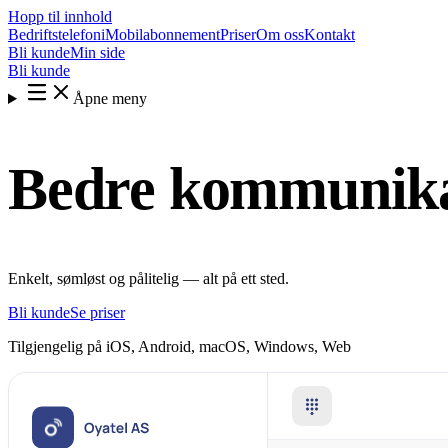
Hopp til innhold
Bedriftstelefoni
Mobilabonnement
Priser
Om oss
Kontakt
Bli kunde
Min side
Bli kunde
Åpne meny
Bedre kommunikas
Enkelt, sømløst og pålitelig — alt på ett sted.
Bli kunde
Se priser
Tilgjengelig på
iOS, Android, macOS, Windows, Web